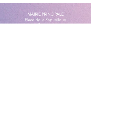
MAIRIE PRINCIPALE
Place de la République
06270 Villeneuve Loubet
Email :
cab@villeneuveloubet.fr
Tél
:
04 92 02 60 00
ACCUEIL
Lundi 8h-12h | 13h30-17h
Mardi 8h-17h
Mercredi 8h-12h | 14h -17h
Jeudi 8h-12h | 13h30-18h
Vendredi 8h-16h
Samedi 9h30-12h30
MAIRIE ANNEXE - BORD DE MER
149 Avenue Jacques Yves Cousteau
06270 Villeneuve-Loubet
Lundi
8h30-12h | 13h30-18h
Du Mardi au Vendredi
8h30-12h | 13h30-17h