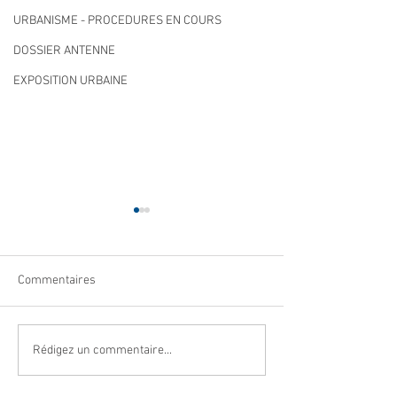
URBANISME - PROCEDURES EN COURS
DOSSIER ANTENNE
EXPOSITION URBAINE
Commentaires
Navettes estivales Envibus
LAEP : fermeture
Rédigez un commentaire...
gratuites
période estivale !