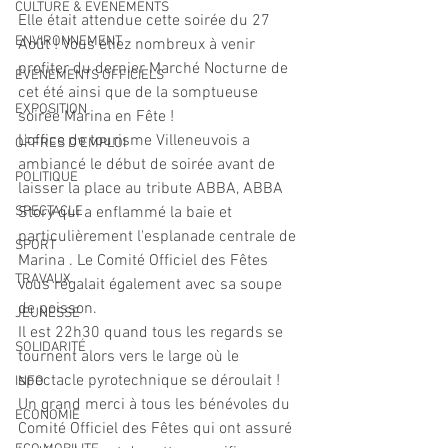
CULTURE & EVENEMENTS
Elle était attendue cette soirée du 27 
ENVIRONNEMENT
Août ! Vous étiez nombreux à venir 
profiter du dernier Marché Nocturne de 
ÉVÉNEMENTS OFFICIELS
cet été ainsi que de la somptueuse 
EXPOSITION
soirée Marina en Fête !
L'office de tourisme Villeneuvois a 
OFFRES D'EMPLOI
ambiancé le début de soirée avant de 
POLITIQUE
laisser la place au tribute ABBA, ABBA 
SPECTACLE
Story qui a enflammé la baie et 
particulièrement l'esplanade centrale de 
SPORT
Marina . Le Comité Officiel des Fêtes 
TRAVAUX
vous régalait également avec sa soupe 
de poisson.
JEUNESSE
Il est 22h30 quand tous les regards se 
SOLIDARITÉ
tournent alors vers le large où le 
spectacle pyrotechnique se déroulait !
INFO
Un grand merci à tous les bénévoles du 
ECONOMIE
Comité Officiel des Fêtes qui ont assuré 