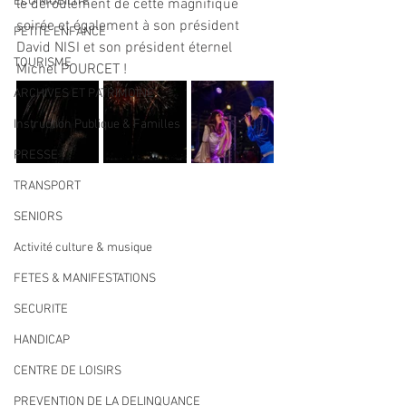
ECO MOBILITE
le déroulement de cette magnifique 
soirée et également à son président 
PETITE ENFANCE
David NISI et son président éternel 
TOURISME
Michel POURCET !
ARCHIVES ET PATRIMOINE
Instruction Publique & Familles
PRESSE
TRANSPORT
SENIORS
Activité culture & musique
FETES & MANIFESTATIONS
SECURITE
HANDICAP
CENTRE DE LOISIRS
PREVENTION DE LA DELINQUANCE