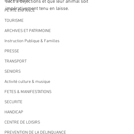
ECO MOBILITE
sacs à déjections et que leur animal soit 
impérativement tenu en laisse.
PETITE ENFANCE
TOURISME
ARCHIVES ET PATRIMOINE
Instruction Publique & Familles
PRESSE
TRANSPORT
SENIORS
Activité culture & musique
FETES & MANIFESTATIONS
SECURITE
HANDICAP
CENTRE DE LOISIRS
PREVENTION DE LA DELINQUANCE