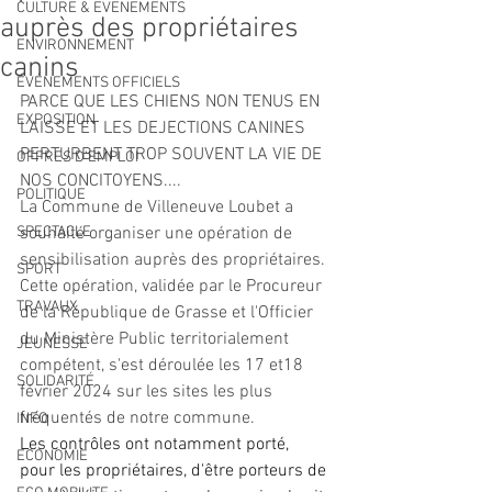
CULTURE & EVENEMENTS
auprès des propriétaires
ENVIRONNEMENT
canins
ÉVÉNEMENTS OFFICIELS
PARCE QUE LES CHIENS NON TENUS EN 
EXPOSITION
LAISSE ET LES DEJECTIONS CANINES 
PERTURBENT TROP SOUVENT LA VIE DE 
OFFRES D'EMPLOI
NOS CONCITOYENS....
POLITIQUE
La Commune de Villeneuve Loubet a 
SPECTACLE
souhaité organiser une opération de 
sensibilisation auprès des propriétaires.
SPORT
Cette opération, validée par le Procureur 
TRAVAUX
de la République de Grasse et l'Officier 
du Ministère Public territorialement 
JEUNESSE
compétent, s'est déroulée les 17 et18 
SOLIDARITÉ
février 2024 sur les sites les plus 
fréquentés de notre commune.
INFO
Les contrôles ont notamment porté, 
ECONOMIE
pour les propriétaires, d'être porteurs de 