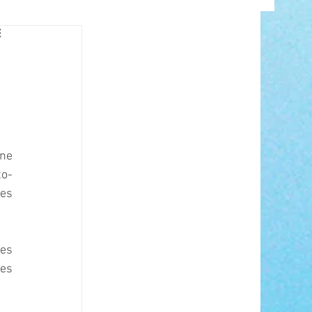
INFO
ne 
to-
es 
ANCE
es 
es 