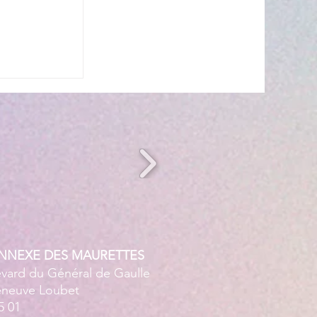
s’invite à
 ☀️🎤
ANNEXE DES MAURETTES
evard du Général de Gaulle
leneuve Loubet
5 01