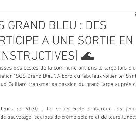
E
SPORT
TRAVAUX
JEUNESSE
SOLIDARITÉ
S GRAND BLEU : DES
RTICIPE A UNE SORTIE EN
CE
TOURISME
ARCHIVES ET PATRIMOINE
INSTRUCTIVES] 🌊
TRANSPORT
SENIORS
Activité culture & musique
asses des écoles de la commune ont pris le large lors d'u
sociation "SOS Grand Bleu". A bord du fabuleux voilier le "San
naud Guillard transmet sa passion du grand large auprès d
NDICAP
CENTRE DE LOISIRS
PREVENTION DE LA DELINQU
tours de 9h30 ! Le voilier-école embarque les jeun
Science
t de sauvetage, équipés de crème solaire et de leurs lunett