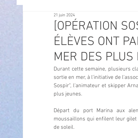
21 juin 2024
OFFRES D'EMPLOI
POLITIQUE
SPECTACL
[OPÉRATION SO
ÉLÈVES ONT PA
ECONOMIE
ECO MOBILITE
PETITE ENFAN
MER DES PLUS 
Instruction Publique & Familles
PRESSE
Durant cette semaine, plusieurs cl
sortie en mer, à l'initiative de l'as
Sospir", l'animateur et skipper Ar
FETES & MANIFESTATIONS
SECURITE
HA
plus jeunes.
Départ du port Marina aux alen
ECAM
POLE CULTUREL AUGUSTE ESCOFFIER
moussaillons qui enfilent leur gile
de soleil.