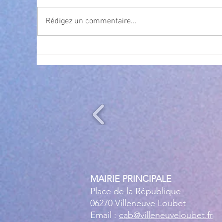
Rédigez un commentaire...
Exposition Magre "Inattendu"
Qua
des
l’
MAIRIE PRINCIPALE
Place de la République
06270 Villeneuve Loubet
Email :
cab@villeneuveloubet.fr