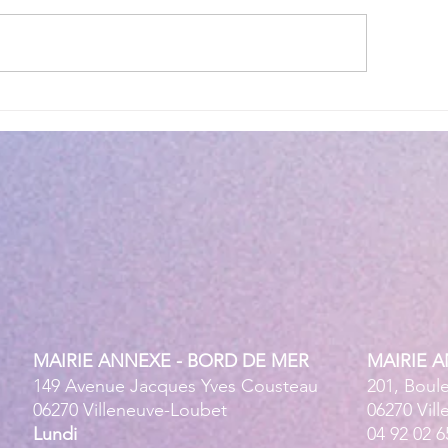
lité des eaux de baignade :
Cet été, la musique 
 résultats conformes sur
Villeneuve Loubet !
ensemble des plages
MAIRIE ANNEXE - BORD DE MER
MAIRIE 
149 Avenue Jacques Yves Cousteau
201, Boul
06270 Villeneuve-Loubet
06270 Vil
Lundi
04 92 02 6