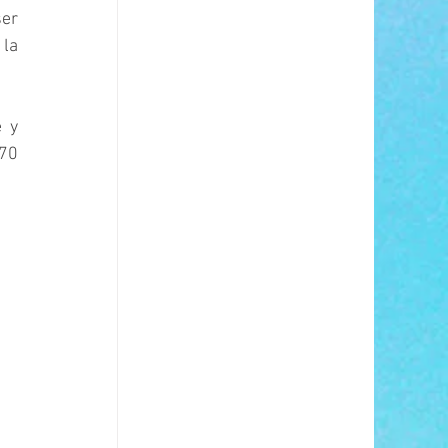
er 
la 
 y 
70 