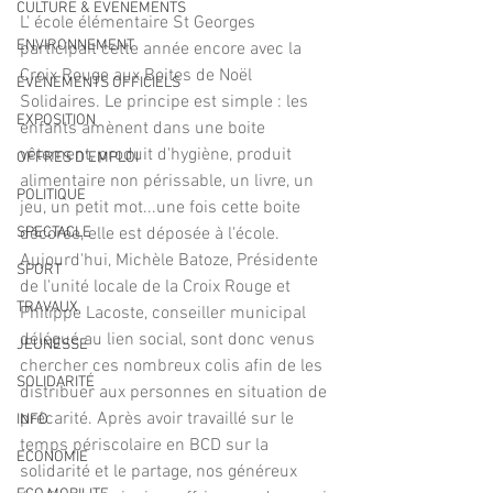
CULTURE & EVENEMENTS
L' école élémentaire St Georges 
ENVIRONNEMENT
participait cette année encore avec la 
Croix Rouge aux Boites de Noël 
ÉVÉNEMENTS OFFICIELS
Solidaires. Le principe est simple : les 
EXPOSITION
enfants amènent dans une boite 
vêtement, produit d'hygiène, produit 
OFFRES D'EMPLOI
alimentaire non périssable, un livre, un 
POLITIQUE
jeu, un petit mot...une fois cette boite 
SPECTACLE
décorée, elle est déposée à l'école. 
Aujourd'hui, Michèle Batoze, Présidente 
SPORT
de l'unité locale de la Croix Rouge et 
TRAVAUX
Philippe Lacoste, conseiller municipal 
délégué au lien social, sont donc venus 
JEUNESSE
chercher ces nombreux colis afin de les 
SOLIDARITÉ
distribuer aux personnes en situation de 
précarité. Après avoir travaillé sur le 
INFO
temps périscolaire en BCD sur la 
ECONOMIE
solidarité et le partage, nos généreux 