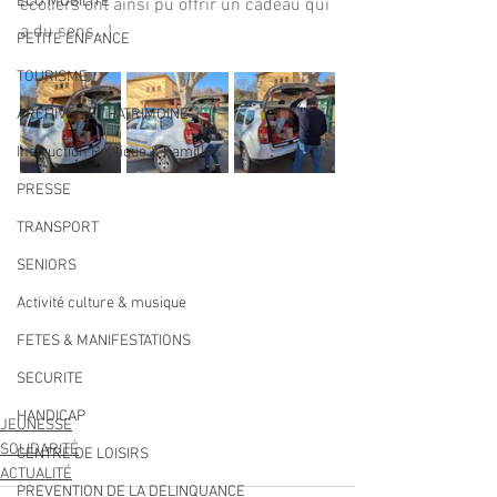
ECO MOBILITE
écoliers ont ainsi pu offrir un cadeau qui 
a du sens...!
PETITE ENFANCE
TOURISME
ARCHIVES ET PATRIMOINE
Instruction Publique & Familles
PRESSE
TRANSPORT
SENIORS
Activité culture & musique
FETES & MANIFESTATIONS
SECURITE
HANDICAP
JEUNESSE
SOLIDARITÉ
CENTRE DE LOISIRS
ACTUALITÉ
PREVENTION DE LA DELINQUANCE