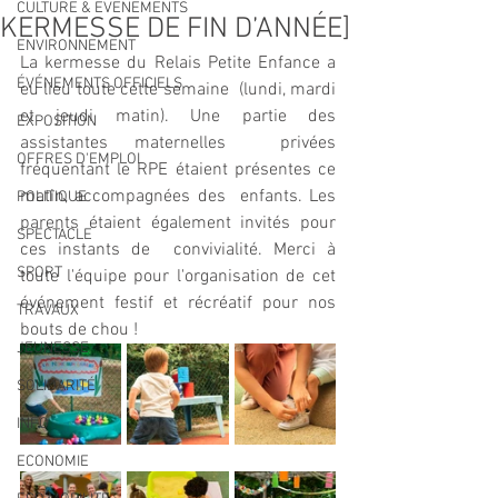
CULTURE & EVENEMENTS
KERMESSE DE FIN D’ANNÉE]
ENVIRONNEMENT
La kermesse du Relais Petite Enfance a 
ÉVÉNEMENTS OFFICIELS
eu lieu toute cette semaine  (lundi, mardi 
et jeudi matin). Une partie des 
EXPOSITION
assistantes maternelles  privées 
OFFRES D'EMPLOI
fréquentant le RPE étaient présentes ce 
matin, accompagnées des  enfants. Les 
POLITIQUE
parents étaient également invités pour 
SPECTACLE
ces instants de  convivialité. Merci à 
SPORT
toute l'équipe pour l'organisation de cet  
événement festif et récréatif pour nos 
TRAVAUX
bouts de chou !
JEUNESSE
SOLIDARITÉ
INFO
ECONOMIE