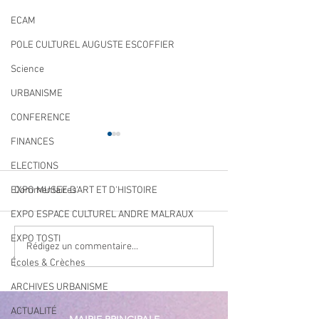
ECAM
POLE CULTUREL AUGUSTE ESCOFFIER
Science
URBANISME
CONFERENCE
FINANCES
ELECTIONS
EXPO MUSEE D'ART ET D'HISTOIRE
Commentaires
EXPO ESPACE CULTUREL ANDRE MALRAUX
EXPO TOSTI
Qualité des eaux de
Cet été, la musiqu
Rédigez un commentaire...
baignade : des résultats
Écoles & Crèches
à Villeneuve Loub
conformes sur l’ensemble
ARCHIVES URBANISME
des plages
ACTUALITÉ