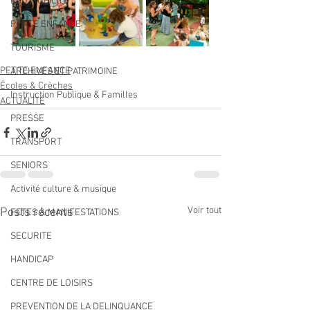
ECO MOBILITE
PETITE ENFANCE
TOURISME
PETITE ENFANCE
ARCHIVES ET PATRIMOINE
Écoles & Crèches
Instruction Publique & Familles
ACTUALITÉ
PRESSE
TRANSPORT
SENIORS
Activité culture & musique
Voir tout
Posts récents
FETES & MANIFESTATIONS
SECURITE
HANDICAP
CENTRE DE LOISIRS
PREVENTION DE LA DELINQUANCE