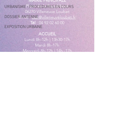
MAIRIE PRINCIPALE
Place de la République
URBANISME - PROCEDURES EN COURS
06270 Villeneuve Loubet
DOSSIER ANTENNE
Email :
cab@villeneuveloubet.fr
Tél
:
04 92 02 60 00
EXPOSITION URBAINE
ACCUEIL
Lundi 8h-12h | 13h30-17h
Mardi 8h-17h
Mercredi 8h-12h | 14h -17h
Jeudi 8h-12h | 13h30-18h
Vendredi 8h-16h
Samedi 9h30-12h30
MAIRIE ANNEXE - BORD DE MER
149 Avenue Jacques Yves Cousteau
06270 Villeneuve-Loubet
Lundi
8h30-12h | 13h30-18h
Du Mardi au Vendredi
8h30-12h | 13h30-17h
Tél
:
04 92 02 99 78
MAIRIE ANNEXE DES MAURETTES