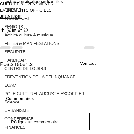
Instruction Publique & Familles
CULTURE & EVENEMENTS
PRESSE
ÉVÉNEMENTS OFFICIELS
JEUNESSE
TRANSPORT
SENIORS
Activité culture & musique
FETES & MANIFESTATIONS
SECURITE
HANDICAP
Voir tout
Posts récents
CENTRE DE LOISIRS
PREVENTION DE LA DELINQUANCE
ECAM
POLE CULTUREL AUGUSTE ESCOFFIER
Commentaires
Science
URBANISME
CONFERENCE
Qualité des eaux de
Cet été, la musique
Exposition Magre
Qualité des eaux de
Cet été, la musique
Exposition Magre
Qualité des eaux de
Rédigez un commentaire...
FINANCES
baignade : des résultats
s’invite à Villeneuve
"Inattendu"
baignade : des résultats
s’invite à Villeneuve
"Inattendu"
baignade : des résultats