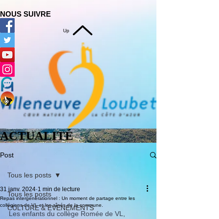
NOUS SUIVRE
Up
ACTUALITÉ
Post
Tous les posts
31 janv. 2024
1 min de lecture
Tous les posts
Repas intergénérationnel : Un moment de partage entre les
collégiens de VL et les aînés de la commune.
CULTURE & EVENEMENTS
Les enfants du collège Romée de VL, 