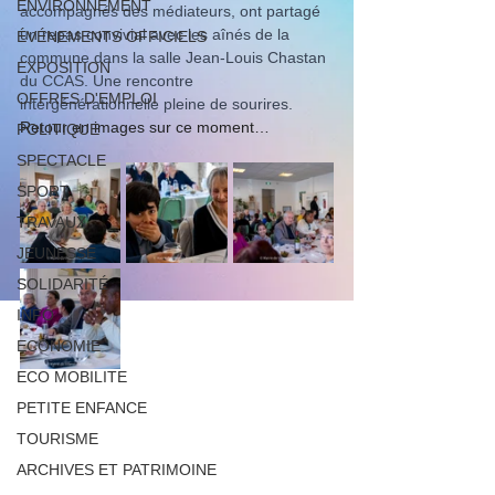
ENVIRONNEMENT
accompagnés des médiateurs, ont partagé 
un repas convivial avec les aînés de la 
ÉVÉNEMENTS OFFICIELS
commune dans la salle Jean-Louis Chastan 
EXPOSITION
du CCAS. Une rencontre 
OFFRES D'EMPLOI
intergénérationnelle pleine de sourires.
Retour en images sur ce moment…
POLITIQUE
SPECTACLE
SPORT
TRAVAUX
JEUNESSE
SOLIDARITÉ
INFO
ECONOMIE
ECO MOBILITE
PETITE ENFANCE
TOURISME
ARCHIVES ET PATRIMOINE