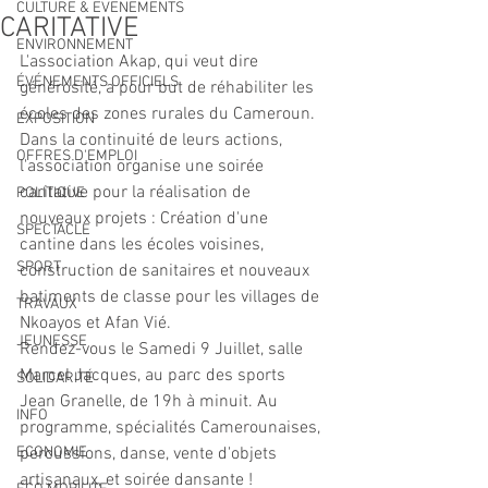
CULTURE & EVENEMENTS
CARITATIVE
ENVIRONNEMENT
L'association Akap, qui veut dire 
ÉVÉNEMENTS OFFICIELS
générosité, a pour but de réhabiliter les 
écoles des zones rurales du Cameroun.
EXPOSITION
Dans la continuité de leurs actions, 
OFFRES D'EMPLOI
l'association organise une soirée 
caritative pour la réalisation de 
POLITIQUE
nouveaux projets : Création d'une 
SPECTACLE
cantine dans les écoles voisines, 
SPORT
construction de sanitaires et nouveaux 
batiments de classe pour les villages de 
TRAVAUX
Nkoayos et Afan Vié.
JEUNESSE
Rendez-vous le Samedi 9 Juillet, salle 
Marcel Jacques, au parc des sports 
SOLIDARITÉ
Jean Granelle, de 19h à minuit. Au 
INFO
programme, spécialités Camerounaises, 
ECONOMIE
percussions, danse, vente d'objets 
artisanaux, et soirée dansante !