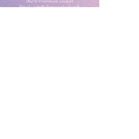
06270 Villeneuve Loubet
Email :
cab@villeneuveloubet.fr
Tél
:
04 92 02 60 00
ACCUEIL
Lundi 8h-12h | 13h30-17h
Mardi 8h-17h
Mercredi 8h-12h | 14h -17h
Jeudi 8h-12h | 13h30-18h
Vendredi 8h-16h
Samedi 9h30-12h30
MAIRIE ANNEXE - BORD DE MER
149 Avenue Jacques Yves Cousteau
06270 Villeneuve-Loubet
Lundi
8h30-12h | 13h30-18h
Du Mardi au Vendredi
8h30-12h | 13h30-17h
Tél
:
04 92 02 99 78
MAIRIE ANNEXE DES MAURETTES
201, Boulevard du Général de
Gaulle