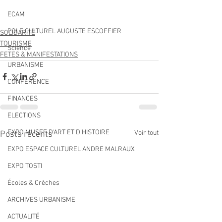
ECAM
POLE CULTUREL AUGUSTE ESCOFFIER
SOLIDARITÉ
TOURISME
Science
FETES & MANIFESTATIONS
URBANISME
CONFERENCE
FINANCES
ELECTIONS
EXPO MUSEE D'ART ET D'HISTOIRE
Voir tout
Posts récents
EXPO ESPACE CULTUREL ANDRE MALRAUX
EXPO TOSTI
Écoles & Crèches
ARCHIVES URBANISME
ACTUALITÉ