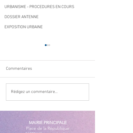
URBANISME - PROCEDURES EN COURS
DOSSIER ANTENNE
EXPOSITION URBAINE
Commentaires
Qualité des eaux de
Cet été, la musiqu
Rédigez un commentaire...
baignade : des résultats
à Villeneuve Loub
conformes sur l’ensemble
des plages
MAIRIE PRINCIPALE
Place de la République