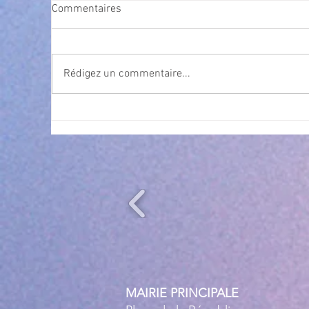
Commentaires
Rédigez un commentaire...
Cet été, la musique s’invite à
Nav
gra
Villeneuve Loubet ! ☀️🎤
MAIRIE PRINCIPALE