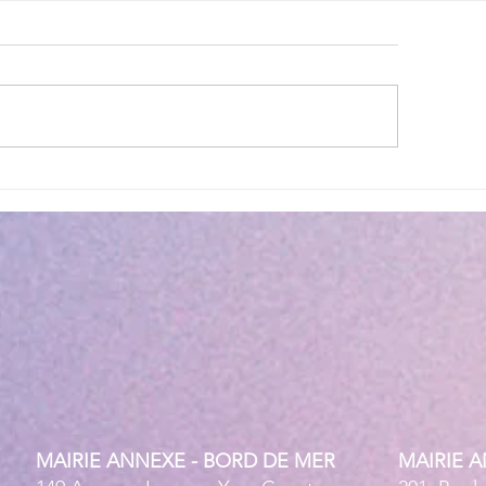
ettes estivales Envibus
LAEP : fermeture e
tuites
estivale !
MAIRIE ANNEXE - BORD DE MER
MAIRIE 