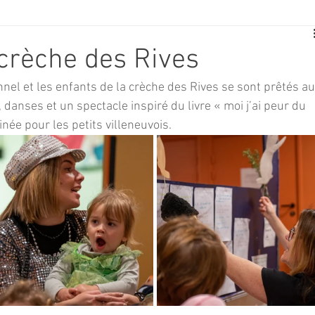
E
SPORT
TRAVAUX
JEUNESSE
SOLIDARITÉ
 crèche des Rives
nel et les enfants de la crèche des Rives se sont prêtés au
CE
TOURISME
ARCHIVES ET PATRIMOINE
anses et un spectacle inspiré du livre « moi j’ai peur du 
née pour les petits villeneuvois.
TRANSPORT
SENIORS
Activité culture & musique
NDICAP
CENTRE DE LOISIRS
PREVENTION DE LA DELINQU
Science