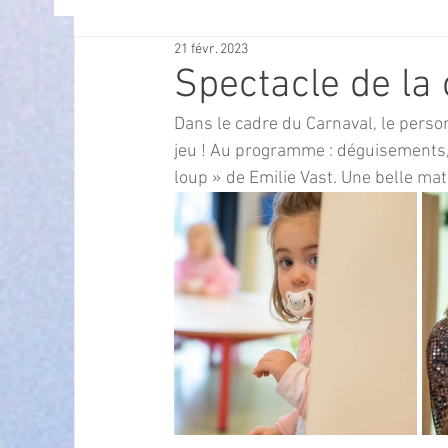
21 févr. 2023
OFFRES D'EMPLOI
POLITIQUE
SPECTACL
Spectacle de la
Dans le cadre du Carnaval, le person
ECONOMIE
ECO MOBILITE
PETITE ENFAN
jeu ! Au programme : déguisements, d
loup » de Emilie Vast. Une belle mati
Instruction Publique & Familles
PRESSE
FETES & MANIFESTATIONS
SECURITE
HA
ECAM
POLE CULTUREL AUGUSTE ESCOFFIER