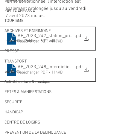
ECO MOBILITE
forme conditionnée, l’interdiction est 
également prolongée jusqu’au vendredi 
PETITE ENFANCE
7 avril 2023 inclus. 
TOURISME
ARCHIVES ET PATRIMOINE
AP_2023_247_station_prioritaire_2842_15
.pdf
Instruction Publique & Familles
Télécharger PDF • 217KB
PRESSE
TRANSPORT
AP_2023_248_interdiction_jerricans_2842_16
.pdf
SENIORS
Télécharger PDF • 114KB
Activité culture & musique
FETES & MANIFESTATIONS
SECURITE
HANDICAP
CENTRE DE LOISIRS
PREVENTION DE LA DELINQUANCE