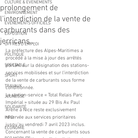
CULTURE & EVENEMENTS
prolongement de
ENVIRONNEMENT
l'interdiction de la vente de
ÉVÉNEMENTS OFFICIELS
carburants dans des
EXPOSITION
jerricans...
OFFRES D'EMPLOI
La préfecture des Alpes-Maritimes a 
POLITIQUE
procédé à la mise à jour des arrêtés 
SPECTACLE
portant sur la désignation des stations-
services mobilisées et sur l’interdiction 
SPORT
de la vente de carburants sous forme 
TRAVAUX
conditionnée.
La station-service « Total Relais Parc 
JEUNESSE
Impérial » située au 29 Bis Av. Paul 
SOLIDARITÉ
Arène à Nice reste exclusivement 
réservée aux services prioritaires 
INFO
jusqu’au vendredi 7 avril 2023 inclus.
ECONOMIE
Concernant la vente de carburants sous 