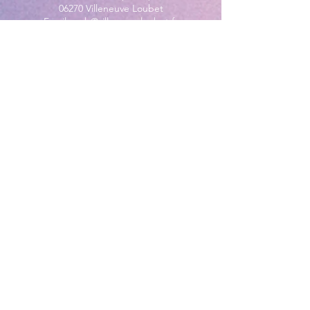
06270 Villeneuve Loubet
Email :
cab@villeneuveloubet.fr
Tél
:
04 92 02 60 00
ACCUEIL
Lundi 8h-12h | 13h30-17h
Mardi 8h-17h
Mercredi 8h-12h | 14h -17h
Jeudi 8h-12h | 13h30-18h
Vendredi 8h-16h
Samedi 9h30-12h30
MAIRIE ANNEXE - BORD DE MER
149 Avenue Jacques Yves Cousteau
06270 Villeneuve-Loubet
Lundi
8h30-12h | 13h30-18h
Du Mardi au Vendredi
8h30-12h | 13h30-17h
Tél
:
04 92 02 99 78
MAIRIE ANNEXE DES MAURETTES
201, Boulevard du Général de