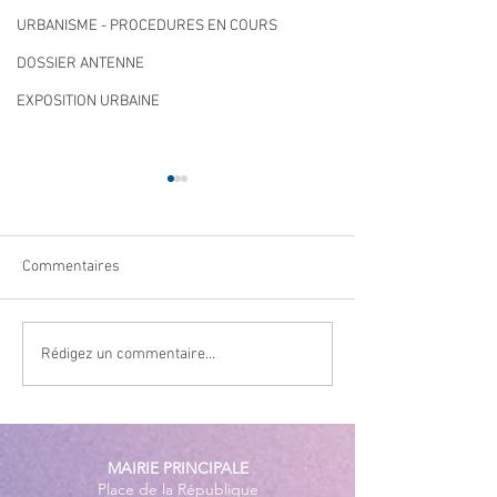
URBANISME - PROCEDURES EN COURS
DOSSIER ANTENNE
EXPOSITION URBAINE
Commentaires
Navettes estivales Envibus
LAEP : fermeture
Rédigez un commentaire...
gratuites
période estivale !
MAIRIE PRINCIPALE
Place de la République