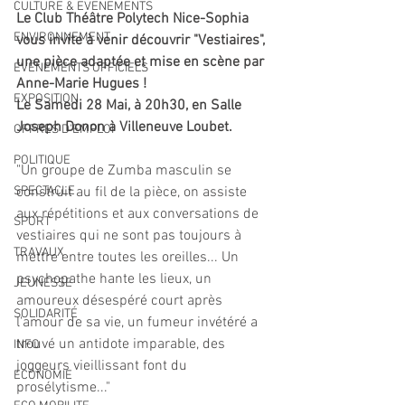
CULTURE & EVENEMENTS
Le Club Théâtre Polytech Nice-Sophia 
ENVIRONNEMENT
vous invite à venir découvrir "Vestiaires", 
une pièce adaptée et mise en scène par 
ÉVÉNEMENTS OFFICIELS
Anne-Marie Hugues !
EXPOSITION
Le Samedi 28 Mai, à 20h30, en Salle 
Joseph Donon à Villeneuve Loubet.
OFFRES D'EMPLOI
POLITIQUE
"Un groupe de Zumba masculin se 
SPECTACLE
construit au fil de la pièce, on assiste 
aux répétitions et aux conversations de 
SPORT
vestiaires qui ne sont pas toujours à 
TRAVAUX
mettre entre toutes les oreilles... Un 
psychopathe hante les lieux, un 
JEUNESSE
amoureux désespéré court après 
SOLIDARITÉ
l'amour de sa vie, un fumeur invétéré a 
trouvé un antidote imparable, des 
INFO
joggeurs vieillissant font du 
ECONOMIE
prosélytisme..."