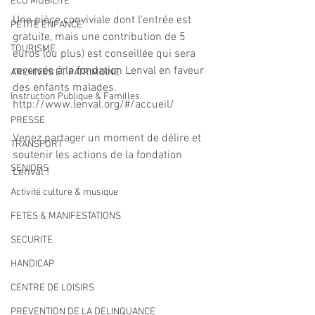
ECO MOBILITE
Une pièce conviviale dont l'entrée est 
PETITE ENFANCE
gratuite, mais une contribution de 5 
TOURISME
euros (ou plus) est conseillée qui sera 
reversée à la fondation Lenval en faveur 
ARCHIVES ET PATRIMOINE
des enfants malades. 
Instruction Publique & Familles
http://www.lenval.org/#/accueil/
PRESSE
Venez partager un moment de délire et 
TRANSPORT
soutenir les actions de la fondation 
SENIORS
Lenval !
Activité culture & musique
FETES & MANIFESTATIONS
SECURITE
HANDICAP
CENTRE DE LOISIRS
PREVENTION DE LA DELINQUANCE