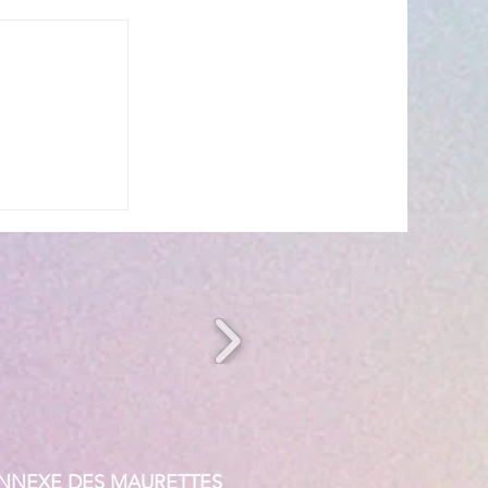
s’invite à
 ☀️🎤
ANNEXE DES MAURETTES