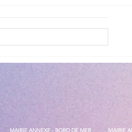
lité des eaux de baignade :
Cet été, la musique 
 résultats conformes sur
Villeneuve Loubet !
ensemble des plages
MAIRIE ANNEXE - BORD DE MER
MAIRIE 