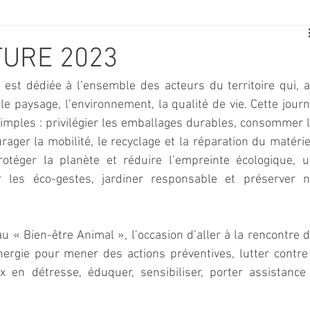
E
SPORT
TRAVAUX
JEUNESSE
SOLIDARITÉ
TURE 2023
est dédiée à l’ensemble des acteurs du territoire qui, a
CE
TOURISME
ARCHIVES ET PATRIMOINE
 le paysage, l’environnement, la qualité de vie. Cette journ
 simples : privilégier les emballages durables, consommer l
ager la mobilité, le recyclage et la réparation du matériel.
TRANSPORT
SENIORS
Activité culture & musique
rotéger la planète et réduire l’empreinte écologique, u
 les éco-gestes, jardiner responsable et préserver n
NDICAP
CENTRE DE LOISIRS
PREVENTION DE LA DELINQU
u « Bien-être Animal », l’occasion d’aller à la rencontre d
nergie pour mener des actions préventives, lutter contre 
Science
 en détresse, éduquer, sensibiliser, porter assistance 