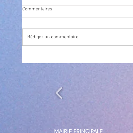
Commentaires
Rédigez un commentaire...
Exposition Magre "Inattendu"
Qua
des
l’
MAIRIE PRINCIPALE