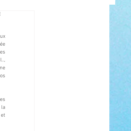
INFO
ux 
ée 
es 
., 
ne 
os 
ANCE
es 
la 
et 