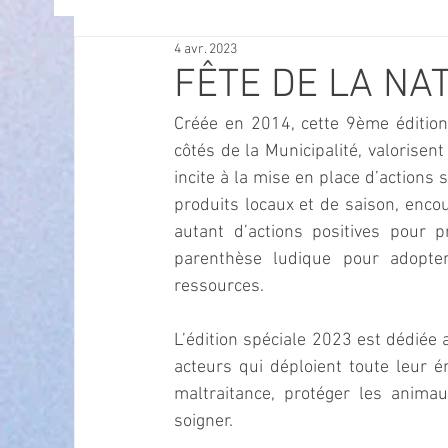
4 avr. 2023
OFFRES D'EMPLOI
POLITIQUE
SPECTACL
FÊTE DE LA NA
Créée en 2014, cette 9ème édition 
ECONOMIE
ECO MOBILITE
PETITE ENFAN
côtés de la Municipalité, valorisent
incite à la mise en place d’actions
produits locaux et de saison, encour
Instruction Publique & Familles
PRESSE
autant d’actions positives pour p
parenthèse ludique pour adopter
ressources.
FETES & MANIFESTATIONS
SECURITE
HA
L’édition spéciale 2023 est dédiée a
acteurs qui déploient toute leur é
ECAM
POLE CULTUREL AUGUSTE ESCOFFIER
maltraitance, protéger les animaux
soigner.