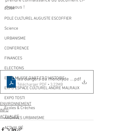
prendre connaissance du document ci-
dessous !
ECAM
POLE CULTUREL AUGUSTE ESCOFFIER
Science
URBANISME
CONFERENCE
FINANCES
ELECTIONS
EXPO MUSEE D'ART ET D'HISTOIRE
les dangers du monoxyde de carbone
.pdf
Télécharger PDF • 3.22MB
EXPO ESPACE CULTUREL ANDRE MALRAUX
EXPO TOSTI
ENVIRONNEMENT
Écoles & Crèches
INFO
ACTUALITÉ
ARCHIVES URBANISME
ACTUALITÉ