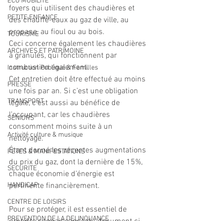
ECO MOBILITE
foyers qui utilisent des chaudières et 
PETITE ENFANCE
des chauffe-eaux au gaz de ville, au 
propane, au fioul ou au bois. 
TOURISME
Ceci concerne également les chaudières 
ARCHIVES ET PATRIMOINE
à granulés, qui fonctionnent par 
combustion également. 
Instruction Publique & Familles
Cet entretien doit être effectué au moins 
PRESSE
une fois par an. Si c’est une obligation 
TRANSPORT
légale, c’est aussi au bénéfice de 
l’occupant, car les chaudières 
SENIORS
consomment moins suite à un 
Activité culture & musique
nettoyage. 
Étant donné les récentes augmentations 
FETES & MANIFESTATIONS
du prix du gaz, dont la dernière de 15%, 
SECURITE
chaque économie d’énergie est 
HANDICAP
pertinente financièrement. 
CENTRE DE LOISIRS
Pour se protéger, il est essentiel de 
PREVENTION DE LA DELINQUANCE