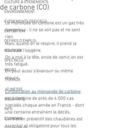
CULTURE & EVENEMENTS
de carbone (CO)
ENVIRONNEMENT
ÉVÉNEMENTS OFFICIELS
Le monoxyde de carbone est un gaz très 
dangereux : il ne se voit pas et ne sent 
EXPOSITION
rien.
OFFRES D'EMPLOI
Mais, quand on le respire, il prend la 
place de l'oxygène.
POLITIQUE
On a mal à la tête, envie de vomir, on est 
SPECTACLE
très fatigué.
SPORT
On peut aussi s’évanouir ou même 
mourir.
TRAVAUX
JEUNESSE
L'intoxication au monoxyde de carbone
est à l'origine de près de 4 000 cas 
SOLIDARITÉ
signalés chaque année en France - dont 
INFO
une centaine entraînent le décès. 
ECONOMIE
L'entretien préventif des chaudières est 
essentiel et obligatoire pour tous les 