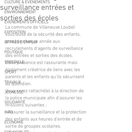
CULTURE & EVENEMENTS
surveillance entrées et
ENVIRONNEMENT
sorties des écoles
ÉVÉNEMENTS OFFICIELS
La commune de Villeneuve Loubet 
EXPOSITION
soucieuse de la sécurité des enfants, 
procède chaque année aux 
OFFRES D'EMPLOI
recrutements d’agents de surveillance 
POLITIQUE
des entrées et sorties des écoles. 
SPECTACLE
Cette présence est rassurante mais 
également créatrice de liens avec les 
SPORT
parents et les enfants qu’ils sécurisent 
TRAVAUX
au quotidien. 
Vous serez rattaché(e) à la direction de 
JEUNESSE
la police municipale afin d’assurer les 
SOLIDARITÉ
missions suivantes : 
- Assurer la surveillance et la protection 
INFO
des enfants aux heures d'entrée et de 
ECONOMIE
sortie de groupes scolaires. 