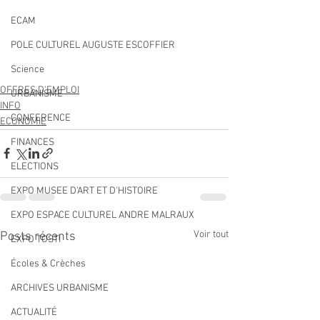
ECAM
POLE CULTUREL AUGUSTE ESCOFFIER
Science
OFFRES D'EMPLOI
URBANISME
INFO
CONFERENCE
ECONOMIE
FINANCES
ELECTIONS
EXPO MUSEE D'ART ET D'HISTOIRE
EXPO ESPACE CULTUREL ANDRE MALRAUX
Voir tout
Posts récents
EXPO TOSTI
Écoles & Crèches
ARCHIVES URBANISME
ACTUALITÉ