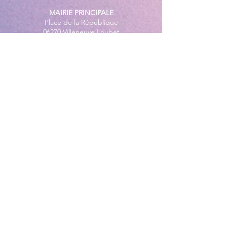
MAIRIE PRINCIPALE
Place de la République
06270 Villeneuve Loubet
Email :
cab@villeneuveloubet.fr
Tél
:
04 92 02 60 00
ACCUEIL
Lundi 8h-12h | 13h30-17h
Mardi 8h-17h
Mercredi 8h-12h | 14h -17h
Jeudi 8h-12h | 13h30-18h
Vendredi 8h-16h
Samedi 9h30-12h30
MAIRIE ANNEXE - BORD DE MER
149 Avenue Jacques Yves Cousteau
06270 Villeneuve-Loubet
Lundi
8h30-12h | 13h30-18h
Du Mardi au Vendredi
8h30-12h | 13h30-17h
Tél
:
04 92 02 99 78