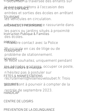
ECO MOBILITE
- Sécuriser la traversée des enfants sur 
le passage piétons à l’occasion des 
PETITE ENFANCE
entrées et sorties des écoles en arrêtant 
TOURISME
les véhicules en circulation. 
- Assurer une présence rassurante dans 
ARCHIVES ET PATRIMOINE
les parcs ou jardins situés à proximité 
Instruction Publique & Familles
des écoles. 
PRESSE
- Prendre contact avec la Police 
Municipale en cas de litige ou de 
TRANSPORT
problème de stationnement. 
SENIORS
Si vous souhaitez, uniquement pendant 
les périodes scolaires, occuper ce poste, 
Activité culture & musique
n’hésitez pas à postuler sur 
FETES & MANIFESTATIONS
recrutement@villeneuveloubet.fr. Trois 
postes sont à pourvoir à compter de la 
SECURITE
rentrée de septembre 2023.
HANDICAP
CENTRE DE LOISIRS
PREVENTION DE LA DELINQUANCE