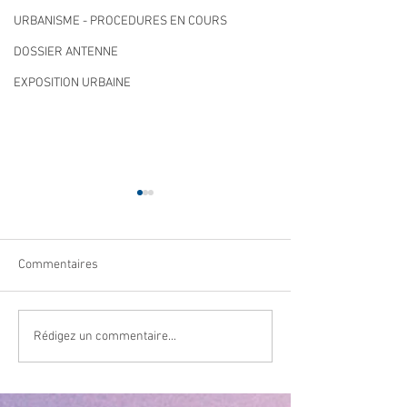
URBANISME - PROCEDURES EN COURS
DOSSIER ANTENNE
EXPOSITION URBAINE
Commentaires
Navettes estivales Envibus
LAEP : fermeture
Rédigez un commentaire...
gratuites
période estivale !