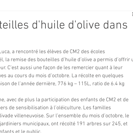
E
SPORT
TRAVAUX
JEUNESSE
SOLIDARITÉ
illes d'huile d'olive dans
CE
TOURISME
ARCHIVES ET PATRIMOINE
 Luca, a rencontré les élèves de CM2 des écoles 
l, la remise des bouteilles d’huile d’olive a permis d’offrir 
TRANSPORT
SENIORS
Activité culture & musique
eur. C’est aussi une façon de les remercier quant à leur 
lives au cours du mois d’octobre. La récolte en quelques 
aison de l’année dernière, 776 kg – 115L, ratio de 6.4 kg 
NDICAP
CENTRE DE LOISIRS
PREVENTION DE LA DELINQU
ne, avec de plus la participation des enfants de CM2 et de 
ers de sensibilisation à l’oléiculture. Les familles 
Science
olivade villeneuvoise. Sur l’ensemble du mois d’octobre, le 
jardiniers municipaux, ont récolté 191 arbres sur 245, et 
nfants et le public.