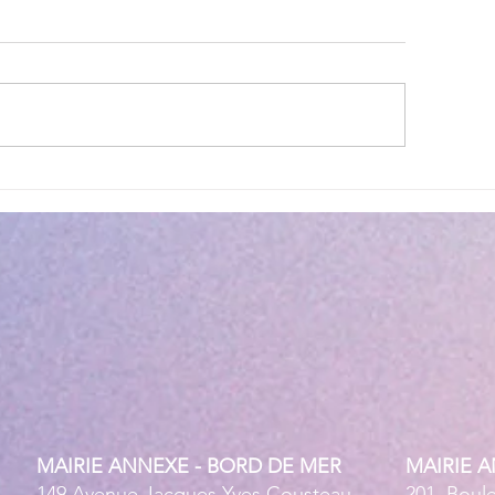
ettes estivales Envibus
LAEP : fermeture e
tuites
estivale !
MAIRIE ANNEXE - BORD DE MER
MAIRIE 
149 Avenue Jacques Yves Cousteau
201, Boul