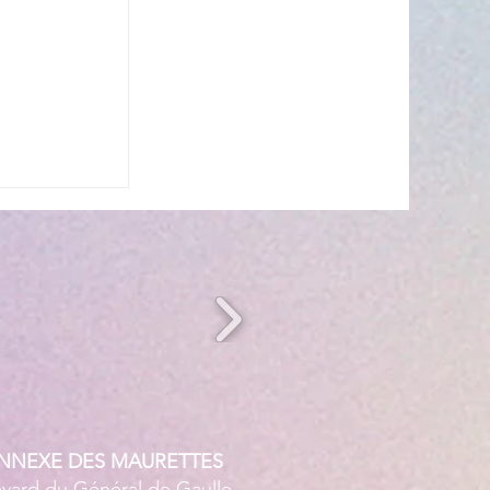
n période
ANNEXE DES MAURETTES
evard du Général de Gaulle