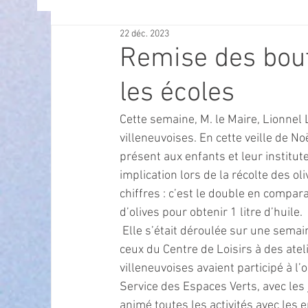
22 déc. 2023
OFFRES D'EMPLOI
POLITIQUE
SPECTACL
Remise des boute
les écoles
ECONOMIE
ECO MOBILITE
PETITE ENFAN
Cette semaine, M. le Maire, Lionnel
villeneuvoises. En cette veille de Noë
Instruction Publique & Familles
PRESSE
présent aux enfants et leur institut
implication lors de la récolte des o
chiffres : c’est le double en compar
FETES & MANIFESTATIONS
SECURITE
HA
d’olives pour obtenir 1 litre d’huile.
 Elle s’était déroulée sur une semai
ceux du Centre de Loisirs à des ateli
ECAM
POLE CULTUREL AUGUSTE ESCOFFIER
villeneuvoises avaient participé à l’
Service des Espaces Verts, avec les 
animé toutes les activités avec les e