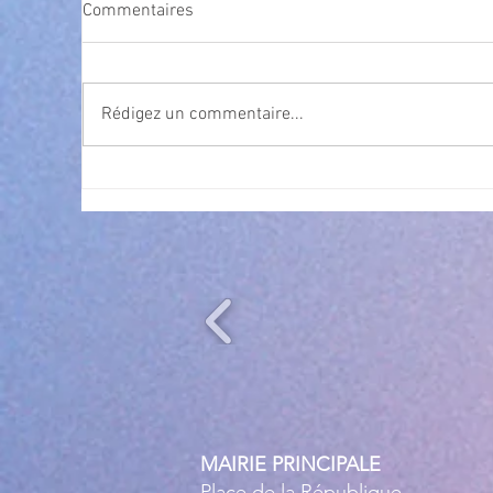
Commentaires
Rédigez un commentaire...
Cet été, la musique s’invite à
Nav
gra
Villeneuve Loubet ! ☀️🎤
MAIRIE PRINCIPALE
Place de la République