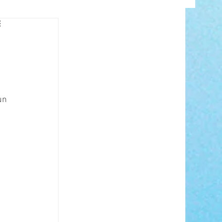
INFO
un 
ANCE