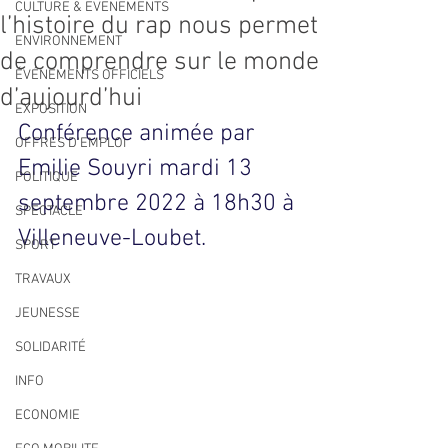
CULTURE & EVENEMENTS
l’histoire du rap nous permet
ENVIRONNEMENT
de comprendre sur le monde
ÉVÉNEMENTS OFFICIELS
d’aujourd’hui
EXPOSITION
Conférence animée par 
OFFRES D'EMPLOI
Emilie Souyri mardi 13 
POLITIQUE
septembre 2022 à 18h30 à 
SPECTACLE
Villeneuve-Loubet.
SPORT
TRAVAUX
JEUNESSE
SOLIDARITÉ
INFO
ECONOMIE