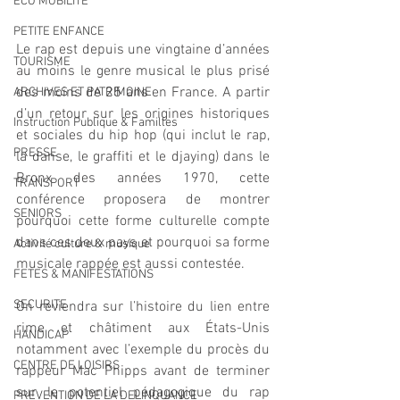
ECO MOBILITE
PETITE ENFANCE
Le rap est depuis une vingtaine d’années 
TOURISME
au moins le genre musical le plus prisé 
des moins de 25 ans en France. A partir 
ARCHIVES ET PATRIMOINE
d’un retour sur les origines historiques 
Instruction Publique & Familles
et sociales du hip hop (qui inclut le rap, 
PRESSE
la danse, le graffiti et le djaying) dans le 
Bronx des années 1970, cette 
TRANSPORT
conférence proposera de montrer 
SENIORS
pourquoi cette forme culturelle compte 
dans ces deux pays et pourquoi sa forme 
Activité culture & musique
musicale rappée est aussi contestée.
FETES & MANIFESTATIONS
SECURITE
On reviendra sur l’histoire du lien entre 
rime et châtiment aux États-Unis 
HANDICAP
notamment avec l’exemple du procès du 
CENTRE DE LOISIRS
rappeur Mac Phipps avant de terminer 
sur le potentiel pédagogique du rap 
PREVENTION DE LA DELINQUANCE