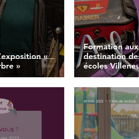
Formation aux
’exposition «
destination d
bre »
écoles Villene
24 nov. 2022
1 min de lecture