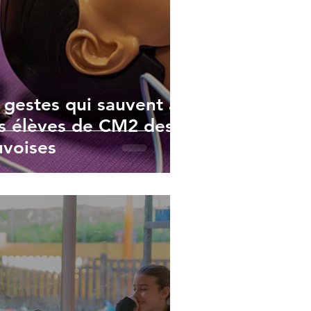
 gestes qui sauvent à
es élèves de CM2 des
uvoises