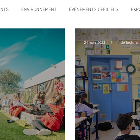
ENTS
ENVIRONNEMENT
ÉVÉNEMENTS OFFICIELS
EXP
SPORT
TRAVAUX
JEUNESSE
SOLIDARITÉ
INFO
24 mars 2023
1 min de lecture
CE
TOURISME
ARCHIVES ET PATRIMOINE
Instruction 
ENIORS
Activité culture & musique
FETES & MANIFESTATI
RS
PREVENTION DE LA DELINQUANCE
ECAM
POLE CU