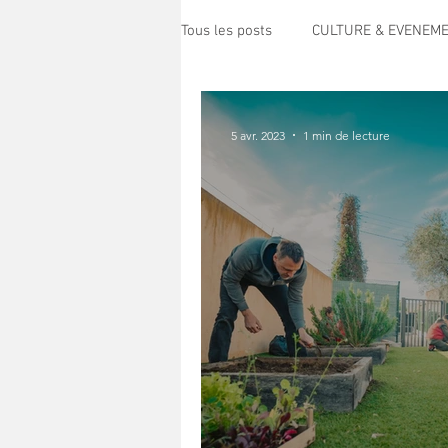
Tous les posts
CULTURE & EVENEM
POLITIQUE
SPECTACLE
5 avr. 2023
1 min de lecture
ECO MOBILITE
PETITE ENFAN
PRESSE
TRANSPORT
S
HANDICAP
CENTRE DE LOISI
Science