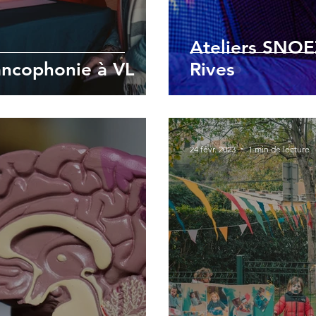
Ateliers SNOE
ancophonie à VL
Rives
24 févr. 2023
1 min de lecture